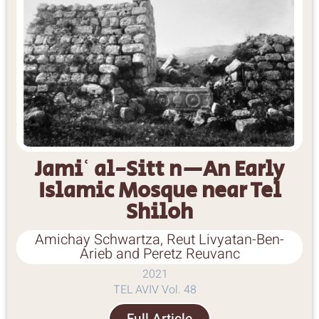
Jamiʿ al-Sitt n—An Early
Islamic Mosque near Tel
Shiloh
Amichay Schwartza, Reut Livyatan-Ben-
Arieb and Peretz Reuvanc
2021
TEL AVIV Vol. 48