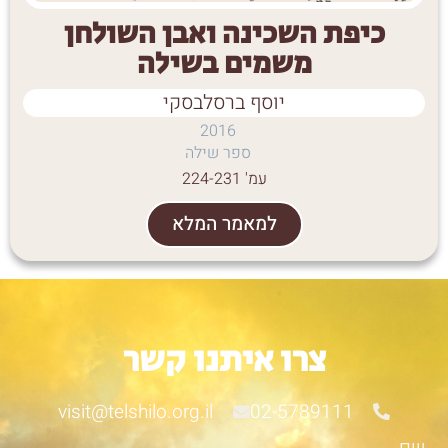
כיפת השכינה ואבן השולחן
משמים בשילה
יוסף ברסלבסקי
2016
ספר שילה
עמ' 224-231
למאמר המלא
צרו איתנו קשר
visit@telshilo.org.il
02-5789111