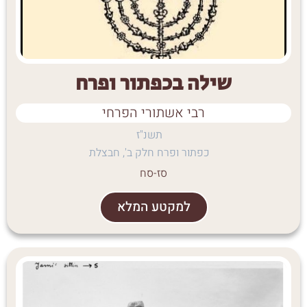
שילה בכפתור ופרח
רבי אשתורי הפרחי
תשנ"ז
כפתור ופרח חלק ב', חבצלת
סז-סח
למקטע המלא