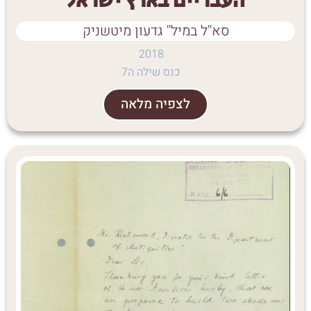
העבריים בארץ ישראל
סא''ל במיל'' גדעון מיטשניק
2018
כנס שילה ה7
לצפיה מלאה