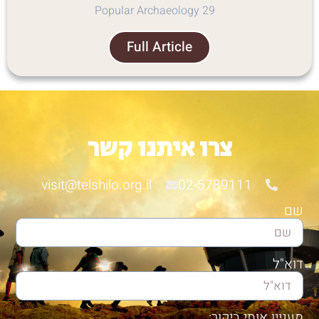
Popular Archaeology 29
Full Article
צרו איתנו קשר
visit@telshilo.org.il
02-5789111
שם
דוא"ל
מעניין אותי ביקור: