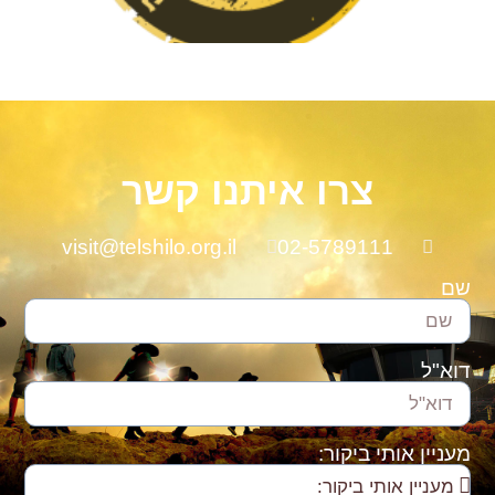
צרו איתנו קשר
visit@telshilo.org.il
02-5789111
שם
דוא"ל
מעניין אותי ביקור: