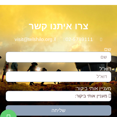
צרו איתנו קשר
visit@telshilo.org.il
02-5789111
שם
דוא"ל
מעניין אותי ביקור:
שליחה