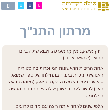
מרתון התנ"ך
"וַיָרץ איש-בִּנימין מֵהמַערכה, וַיָבוא שִילֹה ביום
ההוא" (שמואל א', ד')
אחת הריצות הראשונות המוזכרות בהיסטוריה
האנושית, נזכרת בתנ"ך בתחילתו של ספר שמואל
– איש בנימין רץ משדה הקרב באפֵק (מזוהה בראש
העין) לבשֵׂר לעלי במִשכן שילֹה על התבוסה הקשה
במלחמה.
אלפי שנים לאחר אותה ריצה עם מדים קרועים