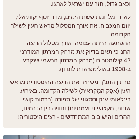
וכאֵב גדול, חזר עם ישראל לארצו.
לאחר מלחמת ששת הימים, מדד יוסף יקותיאלי,
יוזם המַכַּבּיה, את אורך המסלול מראש העין לשילֹה
הקדומה.
ההפתעה הייתה עצומה: אורך מסלול הריצה
התנ"כי תָאם בדיוק את מרחק המרתון המודרני -
42 קילומטרים (מרחק המרתון הרשמי שנקבע
ב-1908 באולימפיאדת לונדון).
מרתון התנ"ך משחזֵר את הריצה ההיסטורית מראש
העין (אפֵק המִקראית) לשילֹה הקדומה, באירוע
בינלאומי ענק וססגוני של ספורט (ברמות קושי
שונות, מקצועיות ועממיות) וחוויה בין הכרמים,
ההרים והישובים המתחדשים - רצים היסטוריה!