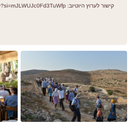
קישור לערוץ היוטיוב: https://youtube.com/channel/UCy6Dx5H18e0bHWXWvvb7MLQ?si=mJLWUJc0Fd3TuWfp