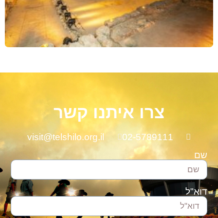
צרו איתנו קשר
visit@telshilo.org.il
02-5789111
שם
דוא"ל