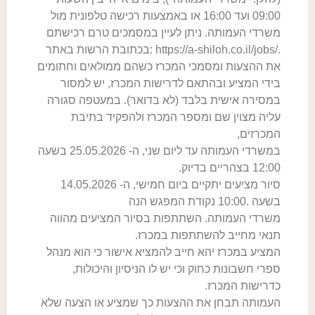
09:00 ועד 16:00 או באמצעות רכישה טלפונית מול
משרדי העמותה. ניתן לעיין במסמכים טרם רכישתם
./https://a-shiloh.co.il/jobs :בכתובת הרשות באתר
את ההצעות ומסמכי המכרז כשהם ממולאים וחתומים
בידי המציע ובהתאם לדרישות המכרז, יש למסור
במסירה אישית בלבד (לא בדואר). במעטפה סגורה
עליה מצוין שם ומספר המכרז ולהפקיד בתיבת
המכרזים,
במשרדי העמותה עד ליום שני, ה- 25.05.2026 בשעה
12:00 בצהריים בדיוק.
סיור מציעים יתקיים ביום חמישי, ה- 14.05.2026
בשעה .10:00 נקודת המפגש הנה
משרדי העמותה. השתתפות בסיור המציעים מהווה
תנאי מחייב להשתתפות במכרז.
המציע במכרז יהא חייב להמציא אישור כי הוא מנהל
ספרי חשבונות כחוק וכי יש לו הניסיון והיכולות,
כדרישות המכרז.
העמותה תבחן את ההצעות כך שמציע או הצעה שלא