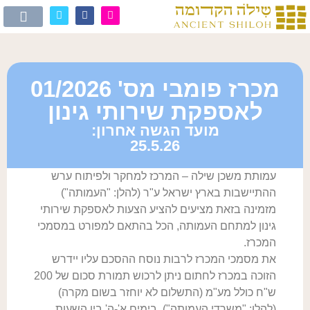
מכרז פומבי מס' 01/2026
לאספקת שירותי גינון
מועד הגשה אחרון:
25.5.26
עמותת משכן שילה – המרכז למחקר ולפיתוח ערש
ההתיישבות בארץ ישראל ע"ר (להלן: "העמותה")
מזמינה בזאת מציעים להציע הצעות לאספקת שירותי
גינון למתחם העמותה, הכל בהתאם למפורט במסמכי
המכרז.
את מסמכי המכרז לרבות נוסח ההסכם עליו יידרש
הזוכה במכרז לחתום ניתן לרכוש תמורת סכום של 200
ש"ח כולל מע"מ (התשלום לא יוחזר בשום מקרה)
(להלן: "משרדי העמותה"), בימים א'-ה' בין השעות