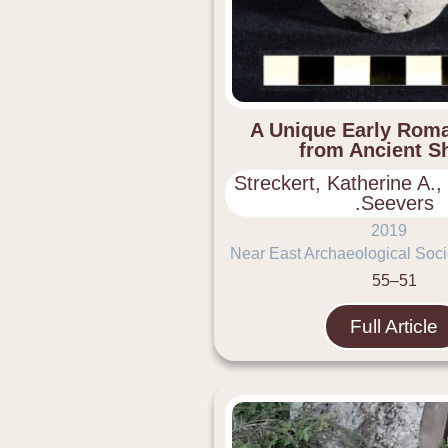
A Unique Early Roma
from Ancient S
Streckert, Katherine A.,
Seevers.
2019
Near East Archaeological Socie
51–55
Full Article