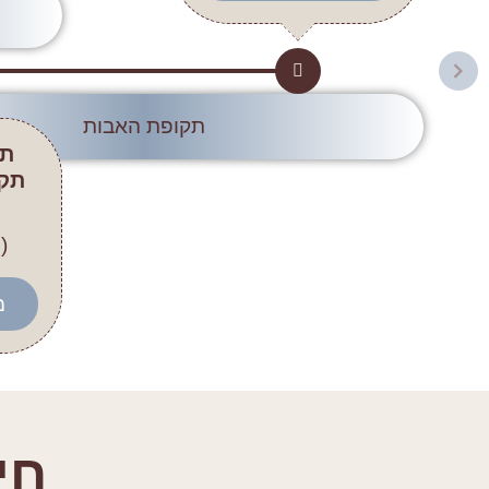
תקופת האבות
תק
תק
(1200-)-(1000-)
מ
חי