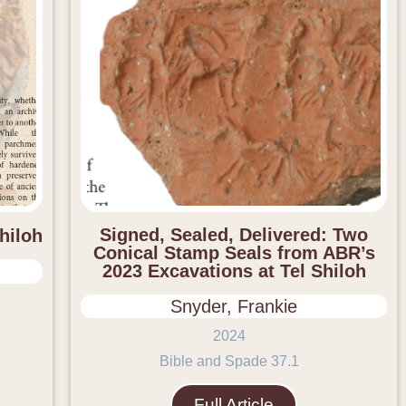
Signed, Sealed, Delivered: Two
hiloh
Conical Stamp Seals from ABR’s
2023 Excavations at Tel Shiloh
Snyder, Frankie
2024
Bible and Spade 37.1
Full Article