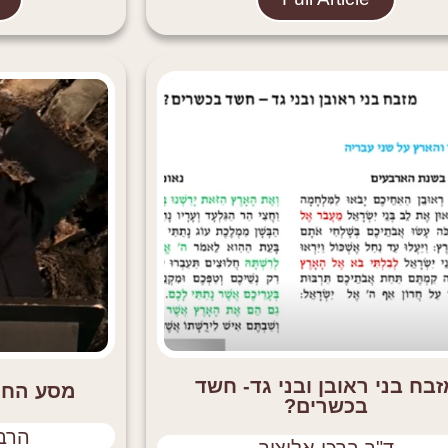
זבח בני ראובן ובני גד- חשד
מסע החי
בכשרים?
הרב 