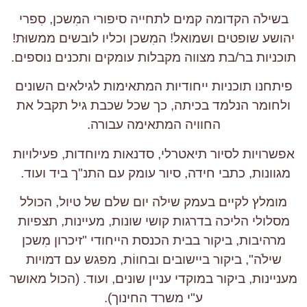
בשילֹה הקדומה קמים לתחייה סיפורי המִשכן, סִפרי
יהושע שופטים ושמואל! המִשכן וכליו לובשים ממשוּת!
תוכניות בר/בת מצווה מקבלות עומקים ותכנים נוספים.
פיתחנו תוכניות ייחודיות המתאימות לגילאים השונים
ולחומר הנלמד בכיתה, כך שכל שכבת גיל תקבל את
החוויה המתאימה עבורה.
אפשרויות לסיור תיאטרלי, סדנאות מיוחדות, פעילויות
מגוונות, כתבי חידה, סיור עומק עם התנ"ך ביד ועוד.
מומלץ לקיים בעמק שילֹה יום שלם של טיול, הכולל
מסלולי הליכה בדרגות קושי שונות, מעיינות, תצפיות
מרהיבות, ביקור בבית הכנסת הייחודי "זיכרון מִשכן
שילֹה", ביקור ביישובים ובחווֹת, מפגש עם דמויות
מעניינות, ביקור במוקדי עניין שונים, ועוד. (הכול מאושר
ע"י משרד החינוך).