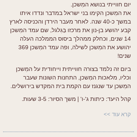
יום חווייתי בנושא המִשכן.
את המִשכן הקימו בני ישראל במדבר ונדדו איתו
במשך כ-40 שנה. לאחר מעבר הירדן והכניסה לארץ
קבע יהושע בן-נון את מרכזו בַּגִלגל, שם עמד המִשכן
14 שנים, וכחלק ממהלך ביסוס הממלכה העלה
יהושע את המִשכן לשילֹה, ופה עמד המִשכן 369
שנים!
ביום זה נלמד בצורה חווייתית וייחודית על המִשכן
וכליו, מלאכות המִשכן, התחנות השונות שעבר
המִשכן עד שנגנז עם הקמת בית המקדש בירושלים.
קהל היעד:
כיתות ג'-ו' |
משך הסיור:
3-5 שעות.
קרא עוד >>