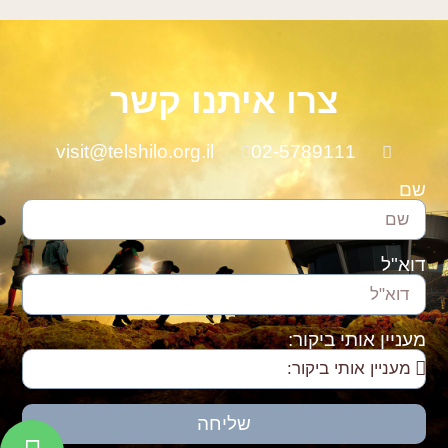
צרו איתנו קשר
visit@telshilo.org.il
02-5789111
שם
דוא"ל
מעניין אותי ביקור:
שליחה