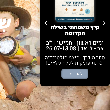
שִ
ט"ו באב בשיל
קיץ משפחתי בשילה
הקדומה
out!*
ימים ראשון - חמישי | י"ב
יום חמישי | ט
אב - ל' אב | 26.07-13.08
30.7 בשעה 20:00
סיור מודרך , מיצגי מולטימדיה
*הכרטיס כולל 
וסדנת עתיקות לכל הגילאים!
להרשמ
להרשמה