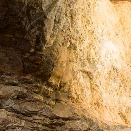
ו באב בשילה הקדומה
- מארק אליהו *Sold
out!*
יום חמישי | ט"ז באב |
30.7 בשעה 20:00
*הכרטיס כולל כוס יין
להרשמה